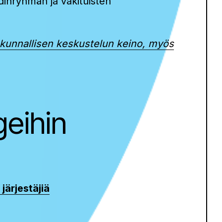
ydinryhmän ja vakituisten
eiskunnallisen keskustelun keino, myös
geihin
järjestäjiä