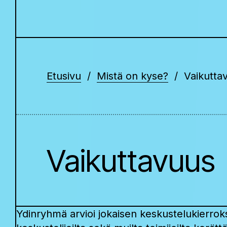
Etusivu
Mistä on kyse?
Vaikutta
Vaikuttavuus
Ydinryhmä arvioi jokaisen keskustelukierroks