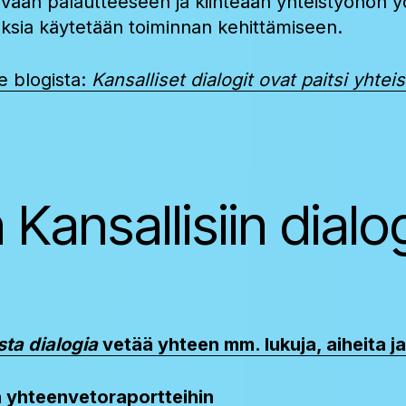
ttävään palautteeseen ja kiinteään yhteistyöhön 
uloksia käytetään toiminnan kehittämiseen.
e blogista:
Kansalliset dialogit ovat paitsi yht
Kansallisiin dialo
sta dialogia
vetää yhteen mm. lukuja, aiheita ja 
n yhteenvetoraportteihin