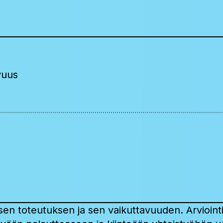
vuus
en toteutuksen ja sen vaikuttavuuden. Arviointi 