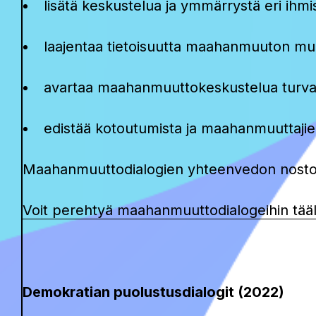
lisätä keskustelua ja ymmärrystä eri ihmis
laajentaa tietoisuutta maahanmuuton mu
avartaa maahanmuuttokeskustelua turvap
edistää kotoutumista ja maahanmuuttajien
Maahanmuuttodialogien yhteenvedon nostot 
Voit perehtyä maahanmuuttodialogeihin tääl
Demokratian puolustusdialogit (2022)