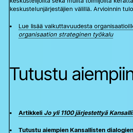
keskustelijoilta sekä muilta toimijoilta kerä
keskustelunjärjestäjien välillä. Arvioinnin t
Lue lisää vaikuttavuudesta organisaatioill
organisaation strateginen työkalu
Tutustu aiempiin 
Artikkeli
Jo yli 1100 järjestettyä Kansalli
Tutustu aiempien Kansallisten dialogie