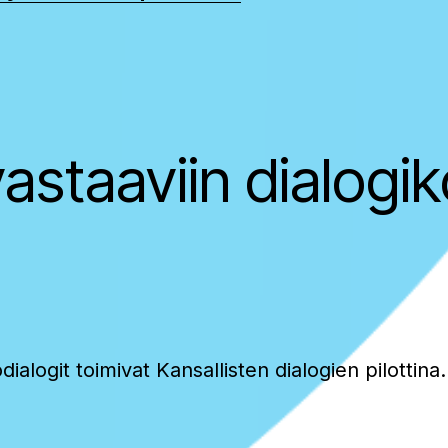
astaaviin dialogi
ogit toimivat Kansallisten dialogien pilottina. D