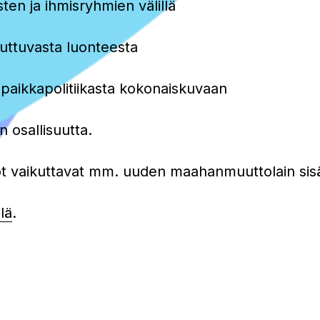
ten ja ihmisryhmien välillä
uttuvasta luonteesta
aikkapolitiikasta kokonaiskuvaan
 osallisuutta.
vaikuttavat mm. uuden maahanmuuttolain sisäl
lä
.