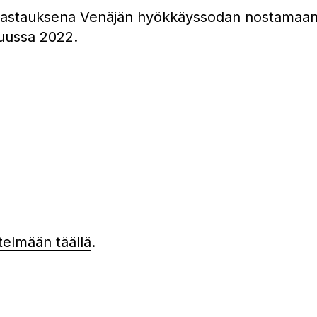
it vastauksena Venäjän hyökkäyssodan nostamaan
äkuussa 2022.
telmään täällä
.