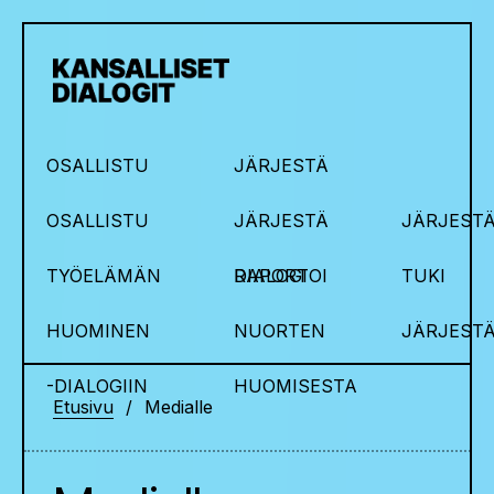
OSALLISTU
JÄRJESTÄ
OSALLISTU
JÄRJESTÄ
JÄRJESTÄ
TYÖELÄMÄN
DIALOGI
RAPORTOI
TUKI
HUOMINEN
NUORTEN
JÄRJEST
-DIALOGIIN
HUOMISESTA
Etusivu
Medialle