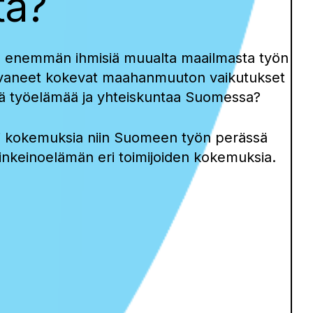
tä?
ä enemmän ihmisiä muualta maailmasta työn
 kasvaneet kokevat maahanmuuton vaikutukset
eistä työelämää ja yhteiskuntaa Suomessa?
sti kokemuksia niin Suomeen työn perässä
linkeinoelämän eri toimijoiden kokemuksia.