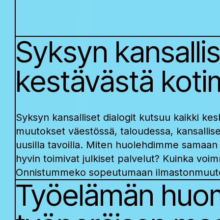
Syksyn kansallis
kestävästä koti
Syksyn kansalliset dialogit kutsuu kaikki kesk
muutokset väestössä, taloudessa, kansallis
uusilla tavoilla. Miten huolehdimme samaan 
hyvin toimivat julkiset palvelut? Kuinka voim
Onnistummeko sopeutumaan ilmastonmuuto
Työelämän huom