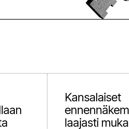
Kansalaiset
llaan
ennennäkem
ta
laajasti muk