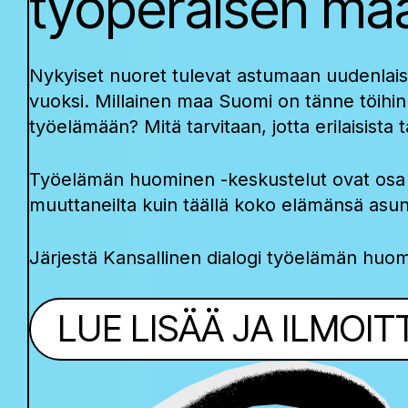
työperäisen m
Nykyiset nuoret tulevat astumaan uudenla
vuoksi. Millainen maa Suomi on tänne töihin
työelämään? Mitä tarvitaan, jotta erilaisist
Työelämän huominen -keskustelut ovat osa Ka
muuttaneilta kuin täällä koko elämänsä asun
Järjestä Kansallinen dialogi työelämän huo
LUE LISÄÄ JA ILMOI