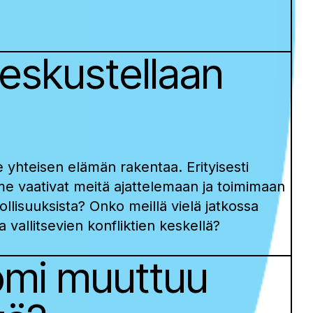
keskustellaan
me yhteisen elämän rakentaa. Erityisesti
e vaativat meitä ajattelemaan ja toimimaan
lisuuksista? Onko meillä vielä jatkossa
 vallitsevien konfliktien keskellä?
omi muuttuu