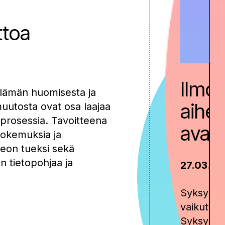
toa
Ilmo
öelämän huomisesta ja
aihee
utosta ovat osa laajaa
 prosessia. Tavoitteena
avatt
kokemuksia ja
eon tueksi sekä
 tietopohjaa ja
27.03.20
Syksyn Ka
vaikuttaa 
Syksyn ai