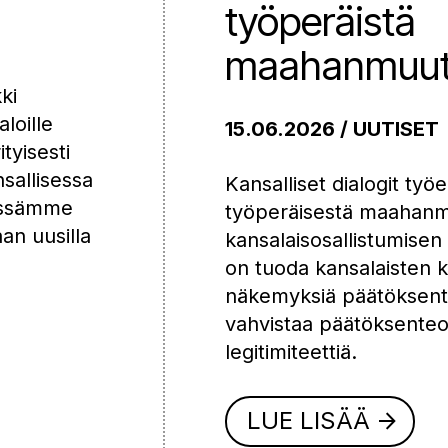
työperäistä
maahanmuut
ki
aloille
15.06.2026 / UUTISET
tyisesti
sallisessa
Kansalliset dialogit ty
tössämme
työperäisestä maahanmu
an uusilla
kansalaisosallistumisen
on tuoda kansalaisten 
näkemyksiä päätöksent
vahvistaa päätöksenteon
legitimiteettiä.
LUE LISÄÄ
arrow_forward