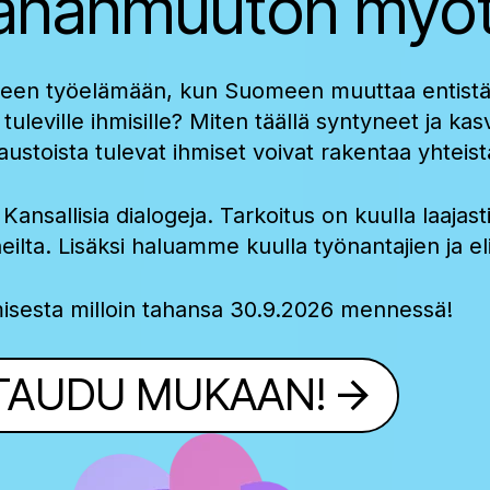
aahanmuuton myö
iseen työelämään, kun Suomeen muuttaa entist
 tuleville ihmisille? Miten täällä syntyneet ja
a taustoista tulevat ihmiset voivat rakentaa yht
nsallisia dialogeja. Tarkoitus on kuulla laaja
eilta. Lisäksi haluamme kuulla työnantajien ja e
misesta milloin tahansa 30.9.2026 mennessä!
TTAUDU MUKAAN!
arrow_forward