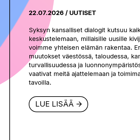
22.07.2026 / UUTISET
Syksyn kansalliset dialogit kutsuu kaik
keskustelemaan, millaisille uusille kivij
voimme yhteisen elämän rakentaa. Eri
muutokset väestössä, taloudessa, kan
turvallisuudessa ja luonnonympäris
vaativat meitä ajattelemaan ja toimima
tavoilla.
LUE LISÄÄ
arrow_forward