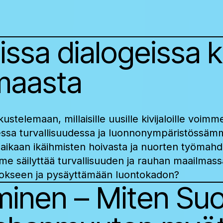
issa dialogeissa 
maasta
ustelemaan, millaisille uusille kivijaloille voim
essa turvallisuudessa ja luonnonympäristössämm
aikaan ikäihmisten hoivasta ja nuorten työmahdol
me säilyttää turvallisuuden ja rauhan maailmassa
kseen ja pysäyttämään luontokadon?
inen – Miten Su