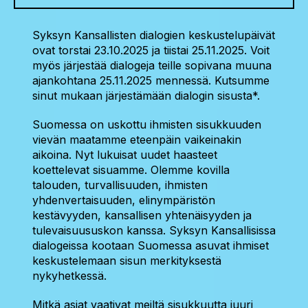
Syksyn Kansallisten dialogien keskustelupäivät
ovat torstai 23.10.2025 ja tiistai 25.11.2025. Voit
myös järjestää dialogeja teille sopivana muuna
ajankohtana 25.11.2025 mennessä. Kutsumme
sinut mukaan järjestämään dialogin sisusta*.
Suomessa on uskottu ihmisten sisukkuuden
vievän maatamme eteenpäin vaikeinakin
aikoina. Nyt lukuisat uudet haasteet
koettelevat sisuamme. Olemme kovilla
talouden, turvallisuuden, ihmisten
yhdenvertaisuuden, elinympäristön
kestävyyden, kansallisen yhtenäisyyden ja
tulevaisuususkon kanssa. Syksyn Kansallisissa
dialogeissa kootaan Suomessa asuvat ihmiset
keskustelemaan sisun merkityksestä
nykyhetkessä.
Mitkä asiat vaativat meiltä sisukkuutta juuri