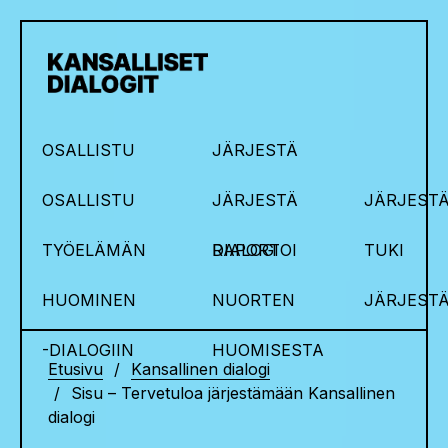
OSALLISTU
JÄRJESTÄ
OSALLISTU
JÄRJESTÄ
JÄRJESTÄ
TYÖELÄMÄN
DIALOGI
RAPORTOI
TUKI
HUOMINEN
NUORTEN
JÄRJEST
-DIALOGIIN
HUOMISESTA
Etusivu
Kansallinen dialogi
Sisu – Tervetuloa järjestämään Kansallinen
dialogi