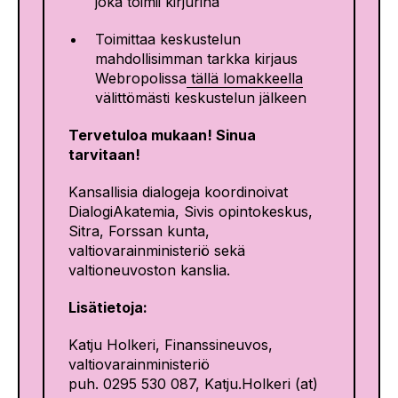
joka toimii kirjurina
Toimittaa keskustelun
mahdollisimman tarkka kirjaus
Webropolissa
tällä lomakkeella
välittömästi keskustelun jälkeen
Tervetuloa mukaan! Sinua
tarvitaan!
Kansallisia dialogeja koordinoivat
DialogiAkatemia, Sivis opintokeskus,
Sitra, Forssan kunta,
valtiovarainministeriö sekä
valtioneuvoston kanslia.
Lisätietoja:
Katju Holkeri, Finanssineuvos,
valtiovarainministeriö
puh. 0295 530 087, Katju.Holkeri (at)