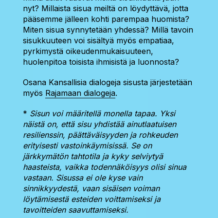
nyt? Millaista sisua meiltä on löydyttävä, jotta
pääsemme jälleen kohti parempaa huomista?
Miten sisua synnytetään yhdessä? Millä tavoin
sisukkuuteen voi sisältyä myös empatiaa,
pyrkimystä oikeudenmukaisuuteen,
huolenpitoa toisista ihmisistä ja luonnosta?
Osana Kansallisia dialogeja sisusta järjestetään
myös
Rajamaan dialogeja
.
*
Sisun voi määritellä monella tapaa. Yksi
näistä on, että sisu yhdistää ainutlaatuisen
resilienssin, päättäväisyyden ja rohkeuden
erityisesti vastoinkäymisissä. Se on
järkkymätön tahtotila ja kyky selviytyä
haasteista, vaikka todennäköisyys olisi sinua
vastaan. Sisussa ei ole kyse vain
sinnikkyydestä, vaan sisäisen voiman
löytämisestä esteiden voittamiseksi ja
tavoitteiden saavuttamiseksi.