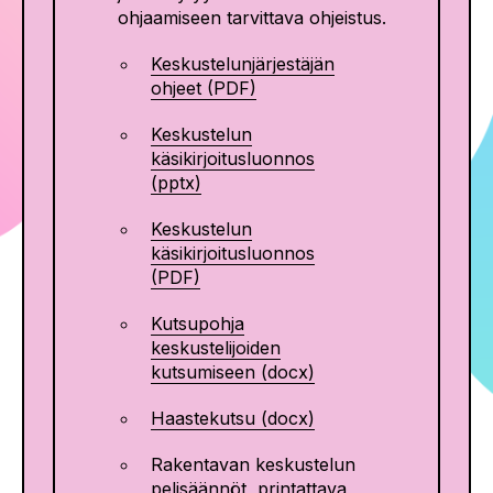
ohjaamiseen tarvittava ohjeistus.
Keskustelunjärjestäjän
ohjeet (PDF)
Keskustelun
käsikirjoitusluonnos
(pptx)
Keskustelun
käsikirjoitusluonnos
(PDF)
Kutsupohja
keskustelijoiden
kutsumiseen (docx)
Haastekutsu (docx)
Rakentavan keskustelun
pelisäännöt,
printattava