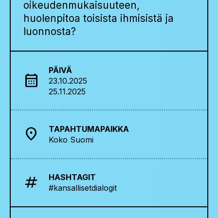
oikeudenmukaisuuteen,
huolenpitoa toisista ihmisistä ja
luonnosta?
PÄIVÄ
calendar_month
23.10.2025
25.11.2025
TAPAHTUMAPAIKKA
location_on
Koko Suomi
HASHTAGIT
tag
#kansallisetdialogit