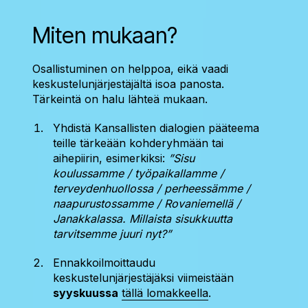
Miten mukaan?
Osallistuminen on helppoa, eikä vaadi
keskustelunjärjestäjältä isoa panosta.
Tärkeintä on halu lähteä mukaan.
Yhdistä Kansallisten dialogien pääteema
teille tärkeään kohderyhmään tai
aihepiirin, esimerkiksi:
”Sisu
koulussamme / työpaikallamme /
terveydenhuollossa / perheessämme /
naapurustossamme / Rovaniemellä /
Janakkalassa. Millaista sisukkuutta
tarvitsemme juuri nyt?”
Ennakkoilmoittaudu
keskustelunjärjestäjäksi viimeistään
syyskuussa
tällä lomakkeella
.