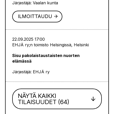
Järjestäjä: Vaalan kunta
ILMOITTAUDU
arrow_forward
22.09.2025 17:00
EHJÄ ry;n toimisto Helsingissä, Helsinki
Sisu pakolaistaustaisten nuorten
elämässä
Järjestäjä: EHJÄ ry
NÄYTÄ KAIKKI
arrow_downward
TILAISUUDET (
64
)