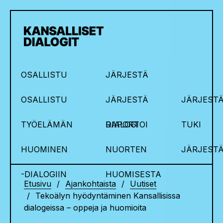
OSALLISTU
JÄRJESTÄ
OSALLISTU
JÄRJESTÄ
JÄRJESTÄ
TYÖELÄMÄN
DIALOGI
RAPORTOI
TUKI
HUOMINEN
NUORTEN
JÄRJEST
-DIALOGIIN
HUOMISESTA
Etusivu
Ajankohtaista
Uutiset
Tekoälyn hyödyntäminen Kansallisissa
dialogeissa – oppeja ja huomioita