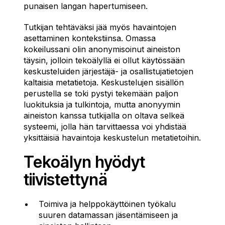
punaisen langan hapertumiseen.
Tutkijan tehtäväksi jää myös havaintojen
asettaminen kontekstiinsa. Omassa
kokeilussani olin anonymisoinut aineiston
täysin, jolloin tekoälyllä ei ollut käytössään
keskusteluiden järjestäjä- ja osallistujatietojen
kaltaisia metatietoja. Keskustelujen sisällön
perustella se toki pystyi tekemään paljon
luokituksia ja tulkintoja, mutta anonyymin
aineiston kanssa tutkijalla on oltava selkeä
systeemi, jolla hän tarvittaessa voi yhdistää
yksittäisiä havaintoja keskustelun metatietoihin.
Tekoälyn hyödyt
tiivistettynä
Toimiva ja helppokäyttöinen työkalu
suuren datamassan jäsentämiseen ja