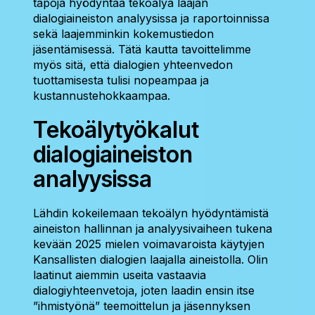
tapoja hyödyntää tekoälyä laajan
dialogiaineiston analyysissa ja raportoinnissa
sekä laajemminkin kokemustiedon
jäsentämisessä. Tätä kautta tavoittelimme
myös sitä, että dialogien yhteenvedon
tuottamisesta tulisi nopeampaa ja
kustannustehokkaampaa.
Tekoälytyökalut
dialogiaineiston
analyysissa
Lähdin kokeilemaan tekoälyn hyödyntämistä
aineiston hallinnan ja analyysivaiheen tukena
kevään 2025 mielen voimavaroista käytyjen
Kansallisten dialogien laajalla aineistolla. Olin
laatinut aiemmin useita vastaavia
dialogiyhteenvetoja, joten laadin ensin itse
”ihmistyönä” teemoittelun ja jäsennyksen