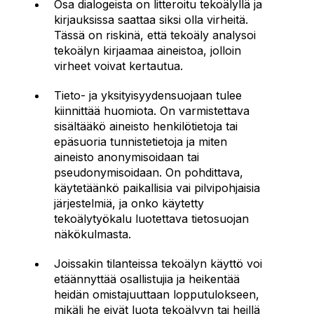
Osa dialogeista on litteroitu tekoälyllä ja
kirjauksissa saattaa siksi olla virheitä.
Tässä on riskinä, että tekoäly analysoi
tekoälyn kirjaamaa aineistoa, jolloin
virheet voivat kertautua.
Tieto- ja yksityisyydensuojaan tulee
kiinnittää huomiota. On varmistettava
sisältääkö aineisto henkilötietoja tai
epäsuoria tunnistetietoja ja miten
aineisto anonymisoidaan tai
pseudonymisoidaan. On pohdittava,
käytetäänkö paikallisia vai pilvipohjaisia
järjestelmiä, ja onko käytetty
tekoälytyökalu luotettava tietosuojan
näkökulmasta.
Joissakin tilanteissa tekoälyn käyttö voi
etäännyttää osallistujia ja heikentää
heidän omistajuuttaan lopputulokseen,
mikäli he eivät luota tekoälyyn tai heillä