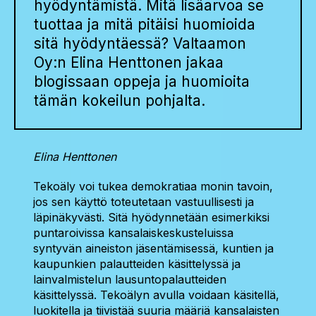
hyödyntämistä. Mitä lisäarvoa se
tuottaa ja mitä pitäisi huomioida
sitä hyödyntäessä? Valtaamon
Oy:n Elina Henttonen jakaa
blogissaan oppeja ja huomioita
tämän kokeilun pohjalta.
Elina Henttonen
Tekoäly voi tukea demokratiaa monin tavoin,
jos sen käyttö toteutetaan vastuullisesti ja
läpinäkyvästi. Sitä hyödynnetään esimerkiksi
puntaroivissa kansalaiskeskusteluissa
syntyvän aineiston jäsentämisessä, kuntien ja
kaupunkien palautteiden käsittelyssä ja
lainvalmistelun lausuntopalautteiden
käsittelyssä. Tekoälyn avulla voidaan käsitellä,
luokitella ja tiivistää suuria määriä kansalaisten