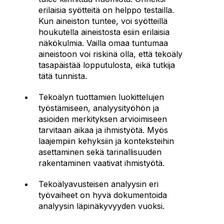
erilaisia syötteitä on helppo testailla.
Kun aineiston tuntee, voi syötteillä
houkutella aineistosta esiin erilaisia
näkökulmia. Vailla omaa tuntumaa
aineistoon voi riskinä olla, että tekoäly
tasapäistää lopputulosta, eikä tutkija
tätä tunnista.
Tekoälyn tuottamien luokittelujen
työstämiseen, analyysityöhön ja
asioiden merkityksen arvioimiseen
tarvitaan aikaa ja ihmistyötä. Myös
laajempiin kehyksiin ja konteksteihin
asettaminen sekä tarinallisuuden
rakentaminen vaativat ihmistyötä.
Tekoälyavusteisen analyysin eri
työvaiheet on hyvä dokumentoida
analyysin läpinäkyvyyden vuoksi.