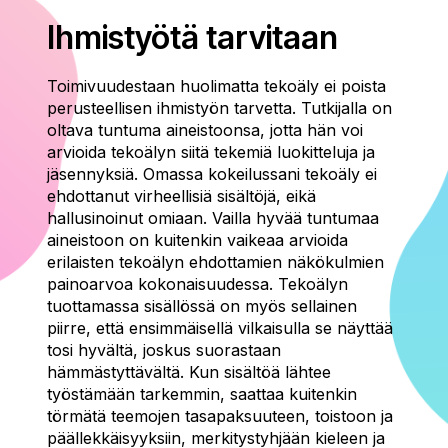
Ihmistyötä tarvitaan
Toimivuudestaan huolimatta tekoäly ei poista
perusteellisen ihmistyön tarvetta. Tutkijalla on
oltava tuntuma aineistoonsa, jotta hän voi
arvioida tekoälyn siitä tekemiä luokitteluja ja
jäsennyksiä. Omassa kokeilussani tekoäly ei
ehdottanut virheellisiä sisältöjä, eikä
hallusinoinut omiaan. Vailla hyvää tuntumaa
aineistoon on kuitenkin vaikeaa arvioida
erilaisten tekoälyn ehdottamien näkökulmien
painoarvoa kokonaisuudessa. Tekoälyn
tuottamassa sisällössä on myös sellainen
piirre, että ensimmäisellä vilkaisulla se näyttää
tosi hyvältä, joskus suorastaan
hämmästyttävältä. Kun sisältöä lähtee
työstämään tarkemmin, saattaa kuitenkin
törmätä teemojen tasapaksuuteen, toistoon ja
päällekkäisyyksiin, merkitystyhjään kieleen ja