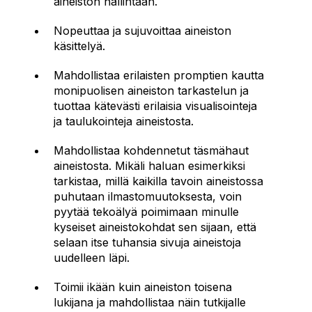
aineiston hallintaan.
Nopeuttaa ja sujuvoittaa aineiston
käsittelyä.
Mahdollistaa erilaisten promptien kautta
monipuolisen aineiston tarkastelun ja
tuottaa kätevästi erilaisia visualisointeja
ja taulukointeja aineistosta.
Mahdollistaa kohdennetut täsmähaut
aineistosta. Mikäli haluan esimerkiksi
tarkistaa, millä kaikilla tavoin aineistossa
puhutaan ilmastomuutoksesta, voin
pyytää tekoälyä poimimaan minulle
kyseiset aineistokohdat sen sijaan, että
selaan itse tuhansia sivuja aineistoja
uudelleen läpi.
Toimii ikään kuin aineiston toisena
lukijana ja mahdollistaa näin tutkijalle