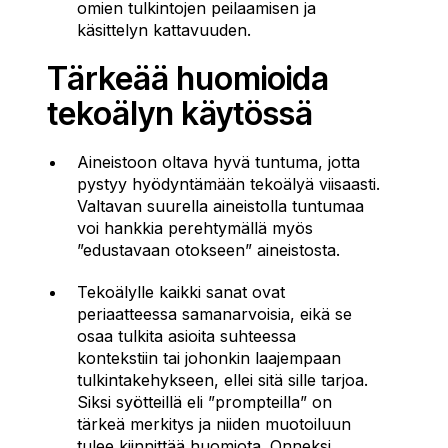
omien tulkintojen peilaamisen ja
käsittelyn kattavuuden.
Tärkeää huomioida
tekoälyn käytössä
Aineistoon oltava hyvä tuntuma, jotta
pystyy hyödyntämään tekoälyä viisaasti.
Valtavan suurella aineistolla tuntumaa
voi hankkia perehtymällä myös
”edustavaan otokseen” aineistosta.
Tekoälylle kaikki sanat ovat
periaatteessa samanarvoisia, eikä se
osaa tulkita asioita suhteessa
kontekstiin tai johonkin laajempaan
tulkintakehykseen, ellei sitä sille tarjoa.
Siksi syötteillä eli ”prompteilla” on
tärkeä merkitys ja niiden muotoiluun
tulee kiinnittää huomiota. Onneksi