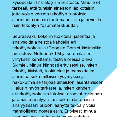
kyseisestä 117 dialogin aineistosta. Minulle oli
tärkeää, että tuntisin aineiston läpikotaisin,
jotta voisin verrata tekoälyn tuotoksia
aineistosta omaan tuntumaani siitä ja arvioida
näin tekoälyn ”osumatarkkuutta”.
Seuraavaksi kokeilin luokitella, jäsentää ja
analysoida aineistoa kahdella eri
tekoälytyökalulla (Googlen Gemini-kielimalliin
perustuva Notebook LM ja suomalaisen
yrityksen kehittämä, testivaiheessa oleva
Skimle). Minua kiinnosti erityisesti se, miten
tekoäly tiivistää, luokittelee ja teemoittelee
aineistoa sekä millaisia kysymyksiä ja
näkökulmia se tarjoaa aineiston jäsentämiseen.
Halusin myös tarkastella, miten kahden
eritekoälytyökalun tulokset eroavat toisistaan
ja omasta analyysistani sekä mitä omassa
analyysissani piiloon jäänyttä tekoäly voisi
mahdollisesti nostaa esiin. Erityisesti minua
kiinnosti, voisiko tekoäly monipuolistaa