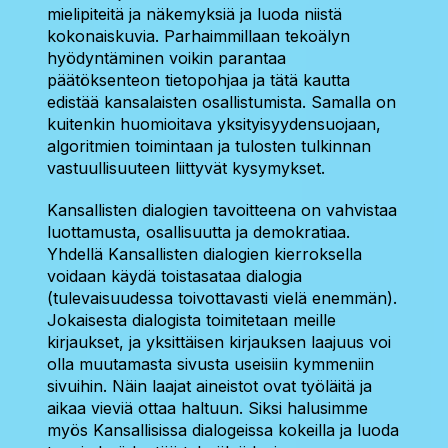
mielipiteitä ja näkemyksiä ja luoda niistä
kokonaiskuvia. Parhaimmillaan tekoälyn
hyödyntäminen voikin parantaa
päätöksenteon tietopohjaa ja tätä kautta
edistää kansalaisten osallistumista. Samalla on
kuitenkin huomioitava yksityisyydensuojaan,
algoritmien toimintaan ja tulosten tulkinnan
vastuullisuuteen liittyvät kysymykset.
Kansallisten dialogien tavoitteena on vahvistaa
luottamusta, osallisuutta ja demokratiaa.
Yhdellä Kansallisten dialogien kierroksella
voidaan käydä toistasataa dialogia
(tulevaisuudessa toivottavasti vielä enemmän).
Jokaisesta dialogista toimitetaan meille
kirjaukset, ja yksittäisen kirjauksen laajuus voi
olla muutamasta sivusta useisiin kymmeniin
sivuihin. Näin laajat aineistot ovat työläitä ja
aikaa vieviä ottaa haltuun. Siksi halusimme
myös Kansallisissa dialogeissa kokeilla ja luoda