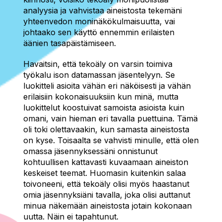
analyysia ja vahvistaa aineistosta tekemäni
yhteenvedon moninäkökulmaisuutta, vai
johtaako sen käyttö ennemmin erilaisten
äänien tasapäistämiseen.
Havaitsin, että tekoäly on varsin toimiva
työkalu ison datamassan jäsentelyyn. Se
luokitteli asioita vähän eri näköisesti ja vähän
erilaisiin kokonaisuuksiin kun minä, mutta
luokittelut koostuivat samoista asioista kuin
omani, vain hieman eri tavalla puettuina. Tämä
oli toki olettavaakin, kun samasta aineistosta
on kyse. Toisaalta se vahvisti minulle, että olen
omassa jäsennyksessäni onnistunut
kohtuullisen kattavasti kuvaamaan aineiston
keskeiset teemat. Huomasin kuitenkin salaa
toivoneeni, että tekoäly olisi myös haastanut
omia jäsennyksiäni tavalla, joka olisi auttanut
minua näkemään aineistosta jotain kokonaan
uutta. Näin ei tapahtunut.