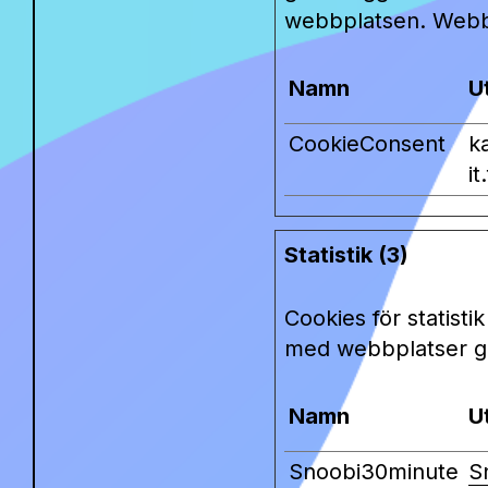
webbplatsen. Webbp
Namn
U
CookieConsent
k
it.
Statistik (3)
Cookies för statist
med webbplatser ge
Namn
U
Snoobi30minute
S