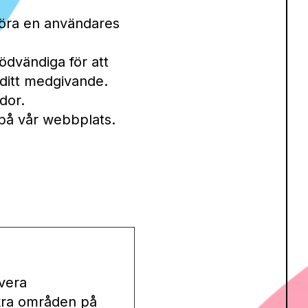
göra en användares
ödvändiga för att
ditt medgivande.
dor.
n på vår webbplats.
vera
äkra områden på