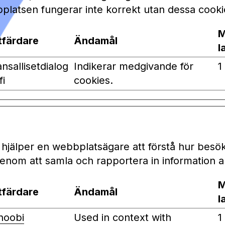
latsen fungerar inte korrekt utan dessa cooki
M
tfärdare
Ändamål
l
ansallisetdialog
Indikerar medgivande för
1
fi
cookies.
ik hjälper en webbplatsägare att förstå hur besö
nom att samla och rapportera in information 
M
tfärdare
Ändamål
l
noobi
Used in context with
1