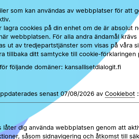
filer som kan användas av webbplatser för att 
tiv.
år lagra cookies på din enhet om de är absolut n
är webbplatsen. För alla andra ändamål krävs 
s ut av tredjepartstjänster som visas på våra si
a tillbaka ditt samtycke till cookie-förklaringe
för följande domäner: kansallisetdialogit.fi
uppdaterades senast 07/08/2026 av
Cookiebot
:
 låter dig använda webbplatsen genom att akti
ioner, såsom sidnavigering och åtkomst till s