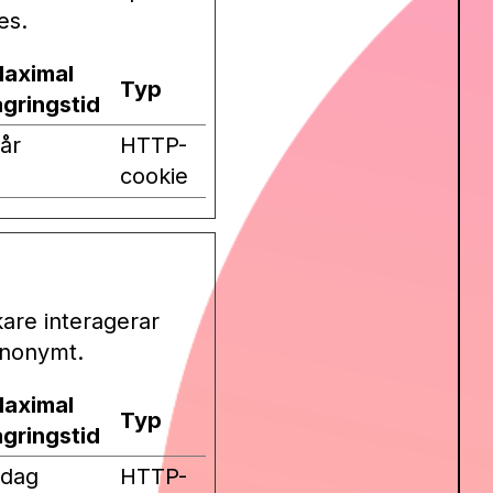
es.
aximal
Typ
agringstid
 år
HTTP-
cookie
kare interagerar
anonymt.
aximal
Typ
agringstid
 dag
HTTP-