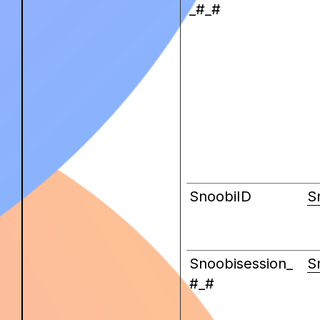
_#_#
SnoobiID
S
Snoobisession_
S
#_#