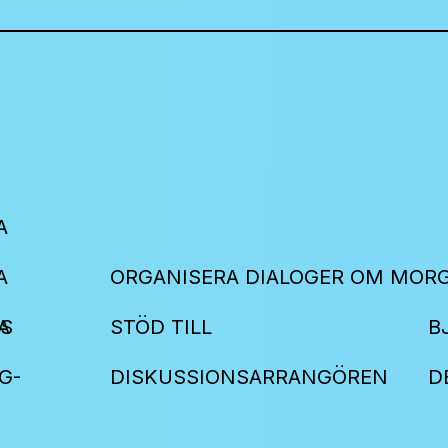
A
A
ORGANISERA DIALOGER OM MOR
S
A
STÖD TILL
B
G-
DISKUSSIONSARRANGÖREN
D