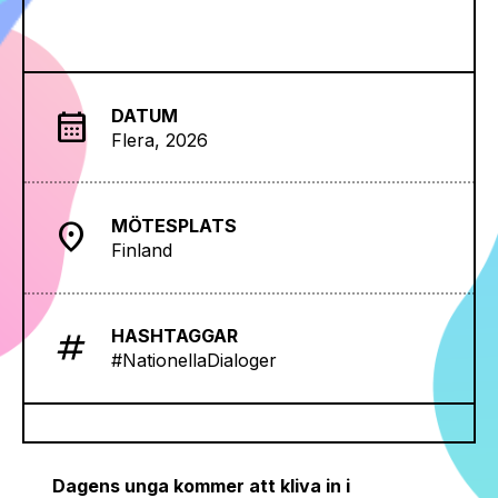
DATUM
calendar_month
Flera, 2026
MÖTESPLATS
location_on
Finland
HASHTAGGAR
tag
#NationellaDialoger
Dagens unga kommer att kliva in i