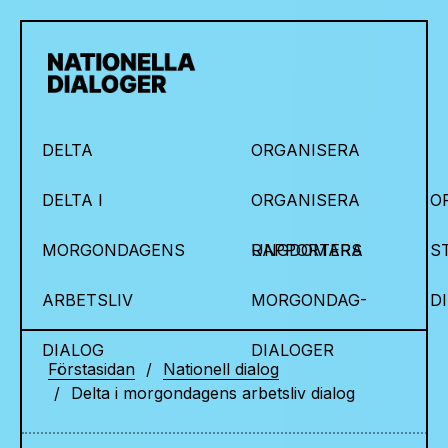
DELTA
ORGANISERA
DELTA I
ORGANISERA
O
MORGONDAGENS
UNGDOMARS
RAPPORTERA
S
ARBETSLIV
MORGONDAG-
D
DIALOG
DIALOGER
Förstasidan
Nationell dialog
Delta i morgondagens arbetsliv dialog