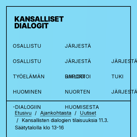
OSALLISTU
JÄRJESTÄ
OSALLISTU
JÄRJESTÄ
JÄRJESTÄ
TYÖELÄMÄN
DIALOGI
RAPORTOI
TUKI
HUOMINEN
NUORTEN
JÄRJEST
-DIALOGIIN
HUOMISESTA
Etusivu
Ajankohtaista
Uutiset
Kansallisten dialogien tilaisuuksia 11.3.
Säätytalolla klo 13-16