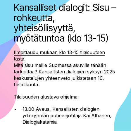
Kansalliset dialogit: Sisu –
rohkeutta,
yhteisöllisyyttä,
myötätuntoa (klo 13-15)
Ilmoittaudu mukaan klo 13-15 tilaisuuteen
tästä.
Mitä sisu meille Suomessa asuville tänään
tarkoittaa? Kansallisten dialogien syksyn 2025
keskustelujen yhteenveto julkistetaan 10.
helmikuuta.
Tilaisuuden alustava ohjelma:
13.00 Avaus, Kansallisten dialogien
ydinryhmän puheenjohtaja Kai Alhanen,
Dialogiakatemia