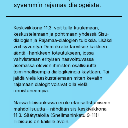
syvemmin rajamaa dialogeista.
Keskiviikkona 11.3. voit tulla kuulemaan,
keskustelemaan ja pohtimaan yhdessä Sisu-
dialogien ja Rajamaa-dialogien tuloksia. Lisäksi
voit syventyä Demokratia tarvitsee kaikkien
ääntä -hankkeen toteutukseen, jossa
vahvistetaan erityisen haavoittuvassa
asemassa olevien ihmisten osallisuutta
toiminnallisempia dialogikeinoja käyttäen. Tai
jäädä vielä keskustelemaan miten kevään
rajamaan dialogit voisivat olla vielä
onnistuneempia.
Näissä tilaisuuksissa ei ole etäosallistumiseen
mahdollisuutta – nähdään siis keskiviikkona
11.3. Säätytalolla (Snellmaninkatu 9-11)!
Tilaisuus on kaikille avoin.