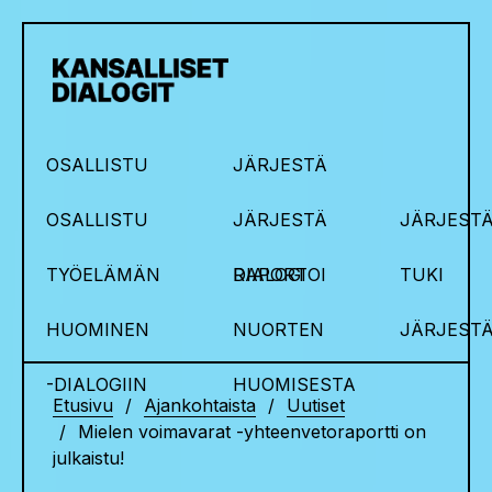
OSALLISTU
JÄRJESTÄ
OSALLISTU
JÄRJESTÄ
JÄRJESTÄ
TYÖELÄMÄN
DIALOGI
RAPORTOI
TUKI
HUOMINEN
NUORTEN
JÄRJEST
-DIALOGIIN
HUOMISESTA
Etusivu
Ajankohtaista
Uutiset
Mielen voimavarat -yhteenvetoraportti on
julkaistu!