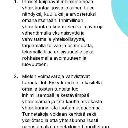
Ihmiset kaipaavat inhimillisempää
yhteiskuntaa, jossa jokainen tulee
nähdyksi, kuulluksi ja arvostetuksi
omana itsenään. Inhimillinen
yhteiskunta tukee mielen voimavaroja
vähentämällä yksinäisyyttä ja
vahvistamalla yhteisöllisyyttä,
tarjoamalla turvaa ja osallisuutta,
tekemällä tilaa erilaisuudelle sekä
rohkaisemalla avoimuuteen ja
luovuuteen.
Mielen voimavaroja vahvistavat
tunnetaidot. Kyky kohdata ja käsitellä
omia ja toisten tunteita luo
inhimillisempää ja kestävämpää
yhteiselämää ja tätä kautta arvokasta
yhteiskunnallista luottamuspääomaa.
Tunnetaitoja voidaan kehittää sekä
yksilötasolla että yhteiskunnallisesti
panostamalla tunnetaitojen harjoitteluun