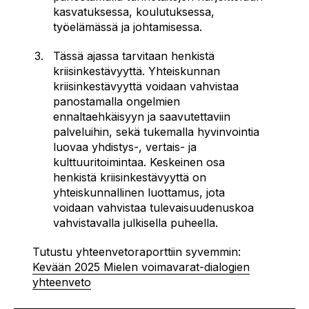
kasvatuksessa, koulutuksessa,
työelämässä ja johtamisessa.
Tässä ajassa tarvitaan henkistä
kriisinkestävyyttä. Yhteiskunnan
kriisinkestävyyttä voidaan vahvistaa
panostamalla ongelmien
ennaltaehkäisyyn ja saavutettaviin
palveluihin, sekä tukemalla hyvinvointia
luovaa yhdistys-, vertais- ja
kulttuuritoimintaa. Keskeinen osa
henkistä kriisinkestävyyttä on
yhteiskunnallinen luottamus, jota
voidaan vahvistaa tulevaisuudenuskoa
vahvistavalla julkisella puheella.
Tutustu yhteenvetoraporttiin syvemmin:
Kevään 2025 Mielen voimavarat-dialogien
yhteenveto