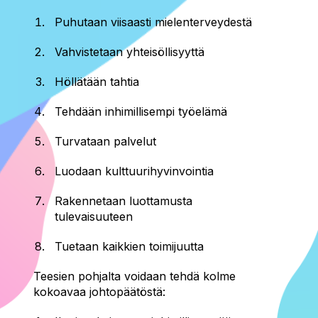
Puhutaan viisaasti mielenterveydestä
Vahvistetaan yhteisöllisyyttä
Höllätään tahtia
Tehdään inhimillisempi työelämä
Turvataan palvelut
Luodaan kulttuurihyvinvointia
Rakennetaan luottamusta
tulevaisuuteen
Tuetaan kaikkien toimijuutta
Teesien pohjalta voidaan tehdä kolme
kokoavaa johtopäätöstä: