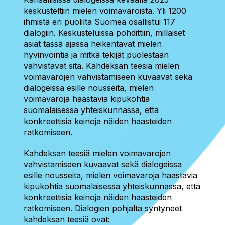
keskusteltiin mielen voimavaroista. Yli 1200
ihmistä eri puolilta Suomea osallistui 117
dialogiin. Keskusteluissa pohdittiin, millaiset
asiat tässä ajassa heikentävät mielen
hyvinvointia ja mitkä tekijät puolestaan
vahvistavat sitä. Kahdeksan teesiä mielen
voimavarojen vahvistamiseen kuvaavat sekä
dialogeissa esille nousseita, mielen
voimavaroja haastavia kipukohtia
suomalaisessa yhteiskunnassa, että
konkreettisia keinoja näiden haasteiden
ratkomiseen.
Kahdeksan teesiä mielen voimavarojen
vahvistamiseen kuvaavat sekä dialogeissa
esille nousseita, mielen voimavaroja haastavia
kipukohtia suomalaisessa yhteiskunnassa, että
konkreettisia keinoja näiden haasteiden
ratkomiseen. Dialogien pohjalta syntyneet
kahdeksan teesiä ovat: