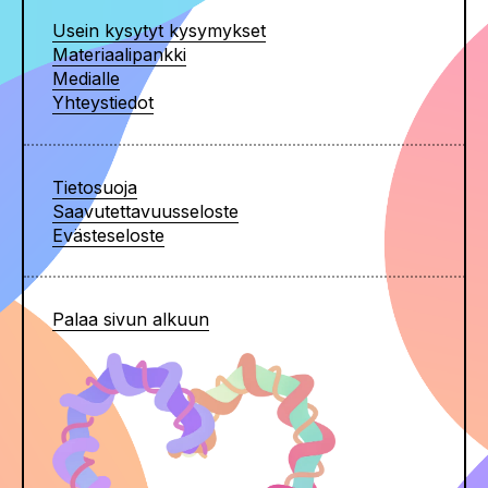
Usein kysytyt kysymykset
Materiaalipankki
Medialle
Yhteystiedot
Tietosuoja
Saavutettavuusseloste
Evästeseloste
Palaa sivun alkuun