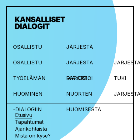
OSALLISTU
JÄRJESTÄ
OSALLISTU
JÄRJESTÄ
JÄRJESTÄ
TYÖELÄMÄN
DIALOGI
RAPORTOI
TUKI
HUOMINEN
NUORTEN
JÄRJEST
-DIALOGIIN
HUOMISESTA
Etusivu
Tapahtumat
Ajankohtaista
Mistä on kyse?