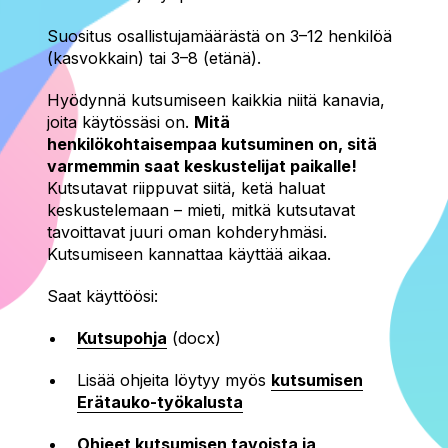
Suositus osallistujamäärästä on 3–12 henkilöä
(kasvokkain) tai 3–8 (etänä).
Hyödynnä kutsumiseen kaikkia niitä kanavia,
joita käytössäsi on.
Mitä
henkilökohtaisempaa kutsuminen on, sitä
varmemmin saat keskustelijat paikalle!
Kutsutavat riippuvat siitä, ketä haluat
keskustelemaan – mieti, mitkä kutsutavat
tavoittavat juuri oman kohderyhmäsi.
Kutsumiseen kannattaa käyttää aikaa.
Saat käyttöösi:
Kutsupohja
(docx)
Lisää ohjeita löytyy myös
kutsumisen
Erätauko-työkalusta
Ohjeet kutsumisen tavoista ja