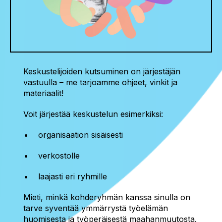
Keskustelijoiden kutsuminen on järjestäjän
vastuulla – me tarjoamme ohjeet, vinkit ja
materiaalit!
Voit järjestää keskustelun esimerkiksi:
organisaation sisäisesti
verkostolle
laajasti eri ryhmille
Mieti, minkä kohderyhmän kanssa sinulla on
tarve syventää ymmärrystä työelämän
huomisesta ja työperäisestä maahanmuutosta.