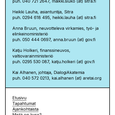
puh. 040 721 2647, maikki.siuko (at) sitra.fi
Heikki Lauha, asiantuntija, Sitra
puh. 0294 618 495, heikki.lauha (at) sitra.fi
Anna Bruun, neuvotteleva virkamies, työ- ja
elinkeinoministeriö
puh. 050 444 0697, anna.bruun (at) gov.fi
Katju Holkeri, finanssineuvos,
valtiovarainministeriö
puh. 0295 530 087, katju.holkeri (at) gov.fi
Kai Alhanen, johtaja, DialogiAkatemia
puh. 040 572 0213, kai.alhanen (at) aretai.org
Etusivu
Tapahtumat
Ajankohtaista
Mistä on kyse?