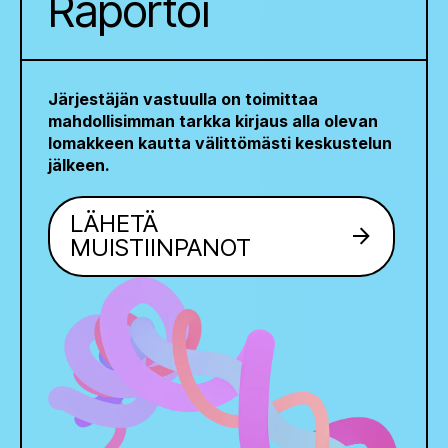
Raportoi
Järjestäjän vastuulla on toimittaa
mahdollisimman tarkka kirjaus alla olevan
lomakkeen kautta välittömästi keskustelun
jälkeen.
LÄHETÄ
arrow_forward
MUISTIINPANOT