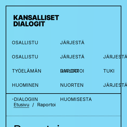
OSALLISTU
JÄRJESTÄ
OSALLISTU
JÄRJESTÄ
JÄRJESTÄ
TYÖELÄMÄN
DIALOGI
RAPORTOI
TUKI
HUOMINEN
NUORTEN
JÄRJEST
-DIALOGIIN
HUOMISESTA
Etusivu
Raportoi