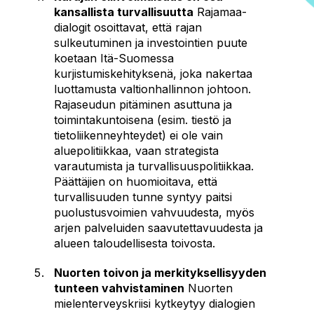
kansallista turvallisuutta
Rajamaa-
dialogit osoittavat, että rajan
sulkeutuminen ja investointien puute
koetaan Itä-Suomessa
kurjistumiskehityksenä, joka nakertaa
luottamusta valtionhallinnon johtoon.
Rajaseudun pitäminen asuttuna ja
toimintakuntoisena (esim. tiestö ja
tietoliikenneyhteydet) ei ole vain
aluepolitiikkaa, vaan strategista
varautumista ja turvallisuuspolitiikkaa.
Päättäjien on huomioitava, että
turvallisuuden tunne syntyy paitsi
puolustusvoimien vahvuudesta, myös
arjen palveluiden saavutettavuudesta ja
alueen taloudellisesta toivosta.
Nuorten toivon ja merkityksellisyyden
tunteen vahvistaminen
Nuorten
mielenterveyskriisi kytkeytyy dialogien