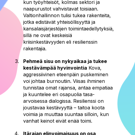
kun työyhteisöt, kolmas sektori ja
naapurustot vahvistavat toisiaan.
Valtionhallinnon tulisi tukea rakenteita,
jotka edistävät yhteisöllisyyttä ja
kansalaisjärjestöjen toimintaedellytyksiä,
sillä ne ovat keskeisiä
kriisinkestävyyden eli resilienssin
rakentajia.
Pehmeä sisu on nykyaikaa ja tukee
kestävämpää hyvinvointia
Kova,
aggressiivinen eteenpäin puskeminen
voi johtaa burnoutiin. Viisas ihminen
tunnistaa omat rajansa, antaa empatiaa
ja kuuntelee eri osapuolia tasa-
arvoisessa dialogissa. Resilienssi on
joustavaa kestävyyttä – taitoa koota
voimia ja muuttaa suuntaa silloin, kun
vanhat keinot eivät enää toimi.
Itärajan elinvoimaisuus on osa