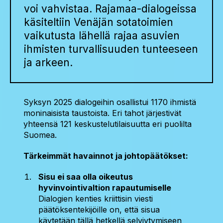
voi vahvistaa. Rajamaa-dialogeissa
käsiteltiin Venäjän sotatoimien
vaikutusta lähellä rajaa asuvien
ihmisten turvallisuuden tunteeseen
ja arkeen.
Syksyn 2025 dialogeihin osallistui 1170 ihmistä
moninaisista taustoista. Eri tahot järjestivät
yhteensä 121 keskustelutilaisuutta eri puolilta
Suomea.
Tärkeimmät havainnot ja johtopäätökset:
Sisu ei saa olla oikeutus
hyvinvointivaltion rapautumiselle
Dialogien kenties kriittisin viesti
päätöksentekijöille on, että sisua
käytetään tällä hetkellä selviytymiseen