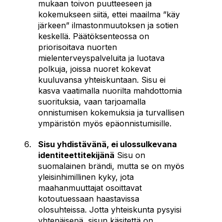
mukaan toivon puutteeseen ja
kokemukseen siitä, ettei maailma ”käy
järkeen” ilmastonmuutoksen ja sotien
keskellä. Päätöksenteossa on
priorisoitava nuorten
mielenterveyspalveluita ja luotava
polkuja, joissa nuoret kokevat
kuuluvansa yhteiskuntaan. Sisu ei
kasva vaatimalla nuorilta mahdottomia
suorituksia, vaan tarjoamalla
onnistumisen kokemuksia ja turvallisen
ympäristön myös epäonnistumisille.
Sisu yhdistävänä, ei ulossulkevana
identiteettitekijänä
Sisu on
suomalainen brändi, mutta se on myös
yleisinhimillinen kyky, jota
maahanmuuttajat osoittavat
kotoutuessaan haastavissa
olosuhteissa. Jotta yhteiskunta pysyisi
yhtenäisenä, sisun käsitettä on