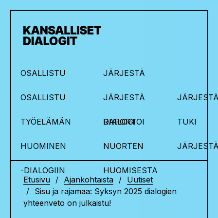
OSALLISTU
JÄRJESTÄ
OSALLISTU
JÄRJESTÄ
JÄRJESTÄ
TYÖELÄMÄN
DIALOGI
RAPORTOI
TUKI
HUOMINEN
NUORTEN
JÄRJEST
-DIALOGIIN
HUOMISESTA
Etusivu
Ajankohtaista
Uutiset
Sisu ja rajamaa: Syksyn 2025 dialogien
yhteenveto on julkaistu!