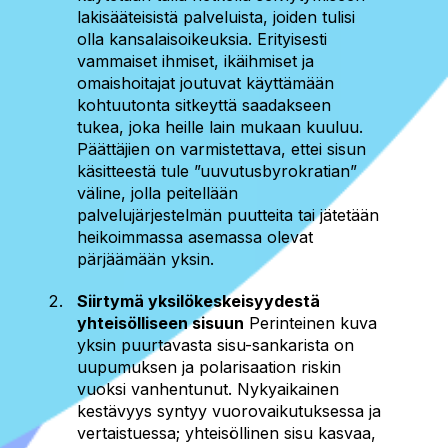
lakisääteisistä palveluista, joiden tulisi
olla kansalaisoikeuksia. Erityisesti
vammaiset ihmiset, ikäihmiset ja
omaishoitajat joutuvat käyttämään
kohtuutonta sitkeyttä saadakseen
tukea, joka heille lain mukaan kuuluu.
Päättäjien on varmistettava, ettei sisun
käsitteestä tule ”uuvutusbyrokratian”
väline, jolla peitellään
palvelujärjestelmän puutteita tai jätetään
heikoimmassa asemassa olevat
pärjäämään yksin.
Siirtymä yksilökeskeisyydestä
yhteisölliseen sisuun
Perinteinen kuva
yksin puurtavasta sisu-sankarista on
uupumuksen ja polarisaation riskin
vuoksi vanhentunut. Nykyaikainen
kestävyys syntyy vuorovaikutuksessa ja
vertaistuessa; yhteisöllinen sisu kasvaa,